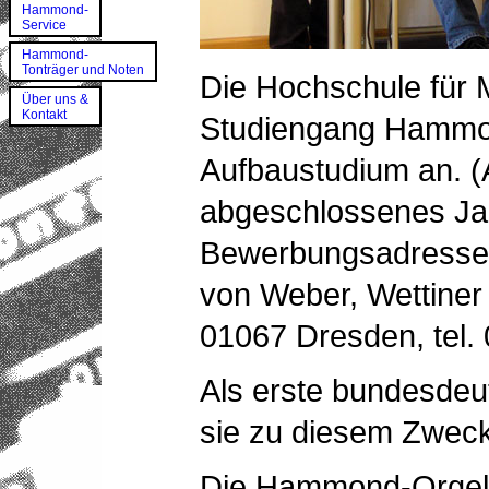
Hammond-
Service
Hammond-
Tonträger und Noten
Die Hochschule für 
Über uns &
Kontakt
Studiengang Hammon
Aufbaustudium an. 
abgeschlossenes Ja
Bewerbungsadresse:
von Weber, Wettiner 
01067 Dresden, tel.
Als erste bundesde
sie zu diesem Zwec
Die Hammond-Orgel 