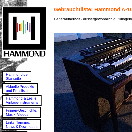
Gebrauchtliste: Hammond A-1
Generalüberholt - aussergewöhnlich gut klinge
Hammond.de
Startseite
Aktuelle Produkte
und Preisliste
Hammond & Leslie
Vintage-Instruments
Firmen-Geschichte,
Musik, Videos
Links, Termine,
News & Downloads