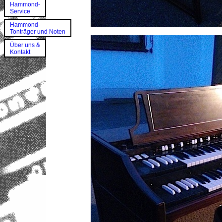
Hammond-
Service
Hammond-
Tonträger und Noten
Über uns &
Kontakt