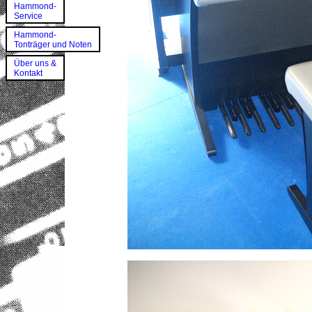
Hammond-
Service
Hammond-
Tonträger und Noten
Über uns &
Kontakt