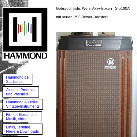
Gebrauchtliste: Wersi Aktiv-Boxen TS-5100A
mit neuen PSF-Bower-Boostern !
Hammond.de
Startseite
Aktuelle Produkte
und Preisliste
Hammond & Leslie
Vintage-Instruments
Firmen-Geschichte,
Musik, Videos
Links, Termine,
News & Downloads