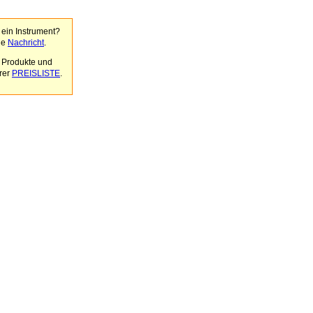
r ein Instrument?
ne
Nachricht
.
 Produkte und
erer
PREISLISTE
.