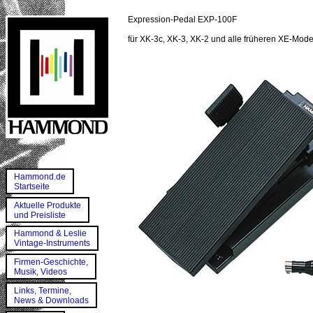
Expression-Pedal EXP-100F
für XK-3c, XK-3, XK-2 und alle früheren XE-Mode
Hammond.de
Startseite
Aktuelle Produkte
und Preisliste
Hammond & Leslie
Vintage-Instruments
Firmen-Geschichte,
Musik, Videos
Links, Termine,
News & Downloads