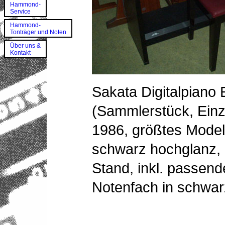
Hammond-
Service
Hammond-
Tonträger und Noten
Über uns &
Kontakt
Sakata Digitalpian
(Sammlerstück, Einzi
1986, größtes Model
schwarz hochglanz, 
Stand, inkl. passend
Notenfach in schwar