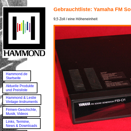
Gebrauchtliste: Yamaha FM So
9,5 Zoll / eine Höheneinheit
Hammond.de
Startseite
Aktuelle Produkte
und Preisliste
Hammond & Leslie
Vintage-Instruments
Firmen-Geschichte,
Musik, Videos
Links, Termine,
News & Downloads