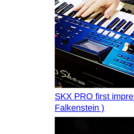
SKX PRO first impres
Falkenstein )